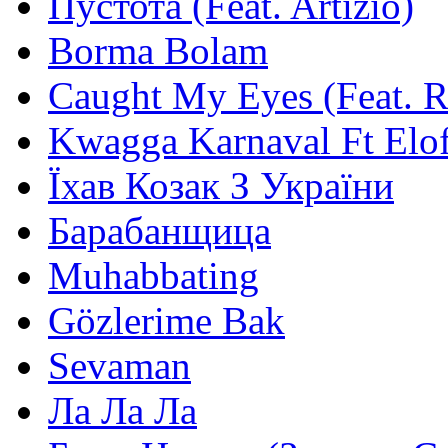
Пустота (Feat. Artizio)
Borma Bolam
Caught My Eyes (Feat. 
Kwagga Karnaval Ft Elof
Їхав Козак З України
Барабанщица
Muhabbating
Gözlerime Bak
Sevaman
Ла Ла Ла